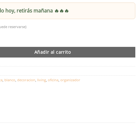
 hoy, retirás mañana 🔥🔥🔥
uede reservarse)
sor de Ambiente 190x80cm Blanco cantidad
Añadir al carrito
ca
,
blanco
,
decoracion
,
living
,
oficina
,
organizador