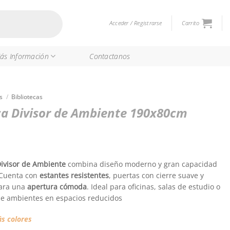
Acceder / Registrarse
Carrito
ás Información
Contactanos
s
/
Bibliotecas
ca Divisor de Ambiente 190x80cm
ivisor
de Ambiente
combina diseño moderno y gran capacidad
 Cuenta con
estantes resistentes
, puertas con cierre suave y
para una
apertura cómoda
. Ideal para oficinas, salas de estudio o
de ambientes en espacios reducidos
s colores