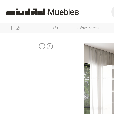
Saltar
B
al
d
p
contenido
Inicio
Quiénes Somos