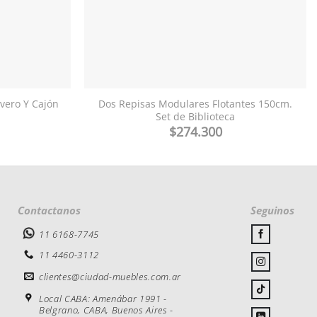
vero Y Cajón
Dos Repisas Modulares Flotantes 150cm.
Set de Biblioteca
$
274.300
Contactanos
Seguinos
11 6168-7745
11 4460-3112
clientes@ciudad-muebles.com.ar
Local CABA: Amenábar 1991 -
Belgrano, CABA, Buenos Aires -