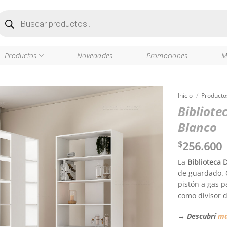
úsqueda
e
roductos
Productos
Novedades
Promociones
M
Inicio
/
Producto
Bibliote
Blanco
$
256.600
La
Biblioteca D
de guardado.
pistón a gas 
como divisor 
→
Descubrí
má