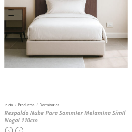
Inicio
/
Productos
/
Dormitorios
Respaldo Nube Para Sommier Melamina Símil
Nogal 110cm